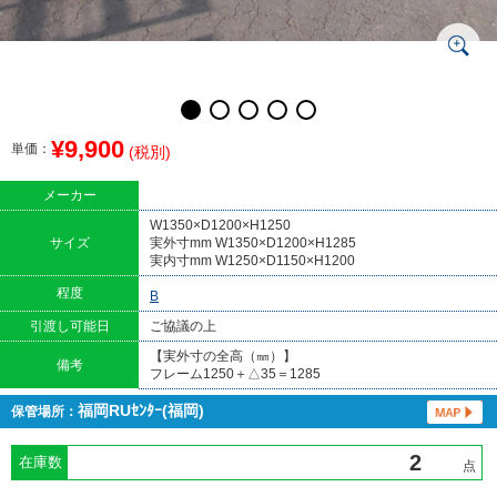
¥9,900
単価：
(税別)
メーカー
W1350×D1200×H1250
サイズ
実外寸mm W1350×D1200×H1285
実内寸mm W1250×D1150×H1200
程度
B
引渡し可能日
ご協議の上
【実外寸の全高（㎜）】
備考
フレーム1250＋△35＝1285
福岡RUｾﾝﾀｰ(福岡)
保管場所：
在庫数
点