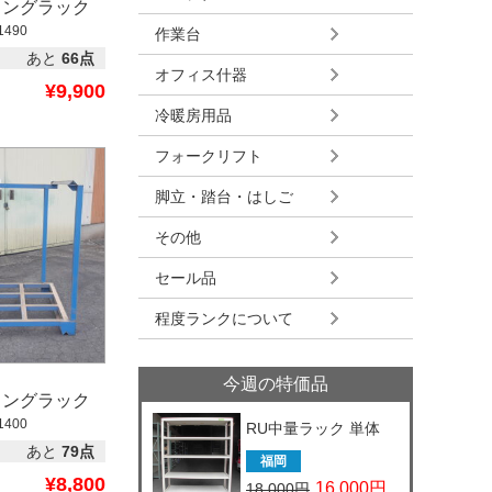
ィングラック
1490
作業台
あと
66点
オフィス什器
¥9,900
冷暖房用品
フォークリフト
脚立・踏台・はしご
その他
セール品
程度ランクについて
今週の特価品
ィングラック
1400
RU中量ラック 単体
あと
79点
福岡
¥8,800
16,000円
18,000円