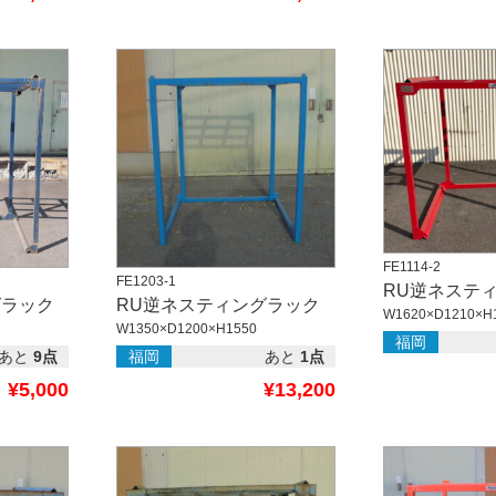
FE1114-2
FE1203-1
RU逆ネステ
グラック
RU逆ネスティングラック
W1620×D1210×H
W1350×D1200×H1550
福岡
あと
9点
福岡
あと
1点
¥5,000
¥13,200