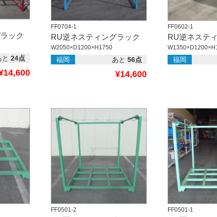
FF0704-1
FF0602-1
グラック
RU逆ネスティングラック
RU逆ネステ
W2050×D1200×H1750
W1350×D1200×H
あと
24点
福岡
あと
56点
福岡
¥14,600
¥14,600
FF0501-2
FF0501-1