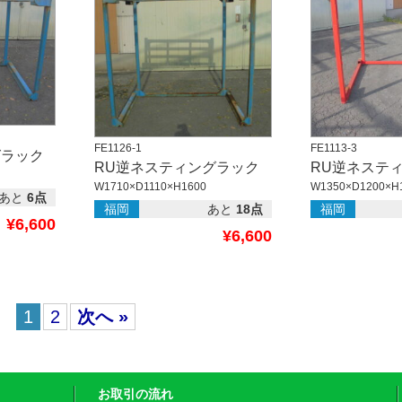
FE1126-1
FE1113-3
グラック
RU逆ネスティングラック
RU逆ネステ
W1710×D1110×H1600
W1350×D1200×H
あと
6点
福岡
あと
18点
福岡
¥6,600
¥6,600
1
2
次へ »
お取引の流れ