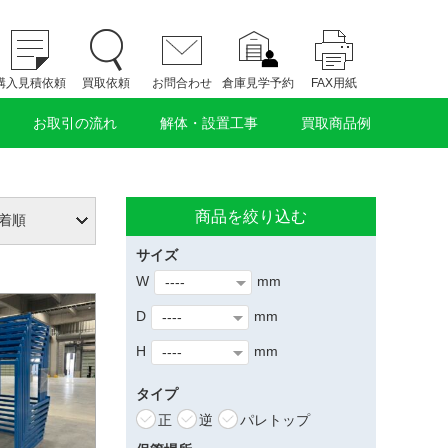
購入見積依頼
買取依頼
お問合わせ
倉庫見学予約
FAX用紙
お取引の流れ
解体・設置工事
買取商品例
商品を絞り込む
サイズ
W
mm
D
mm
H
mm
タイプ
正
逆
パレトップ