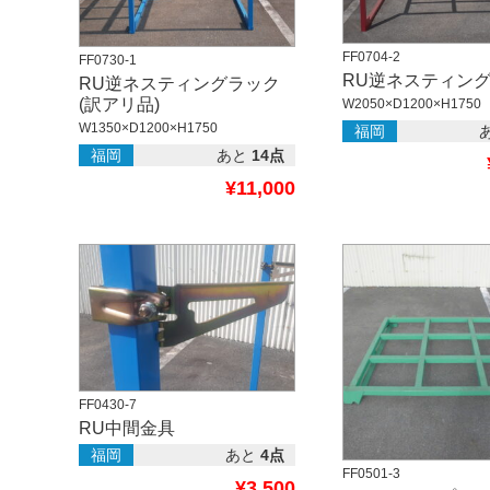
FF0704-2
FF0730-1
RU逆ネスティン
RU逆ネスティングラック
(訳アリ品)
W2050×D1200×H1750
W1350×D1200×H1750
福岡
福岡
あと
14点
¥11,000
FF0430-7
RU中間金具
福岡
あと
4点
FF0501-3
¥3,500