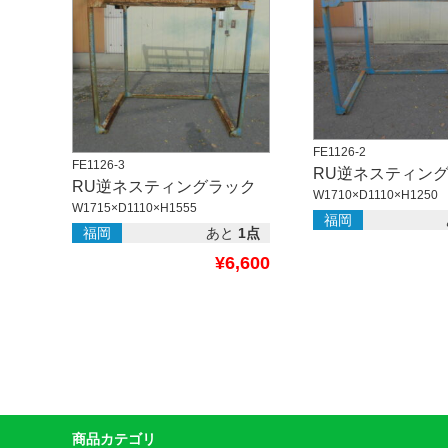
FE1126-2
FE1126-3
RU逆ネスティン
RU逆ネスティングラック
W1710×D1110×H1250
W1715×D1110×H1555
福岡
福岡
あと
1点
¥6,600
商品カテゴリ