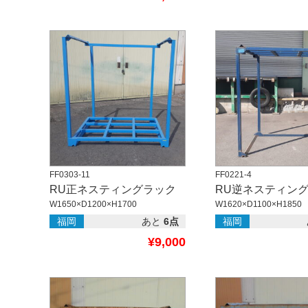
FF0303-11
FF0221-4
RU正ネスティングラック
RU逆ネスティン
W1650×D1200×H1700
W1620×D1100×H1850
福岡
あと
6点
福岡
¥9,000