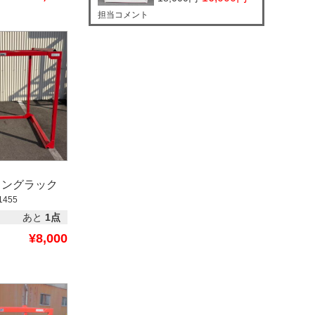
担当コメント
ィングラック
1455
あと
1点
¥8,000