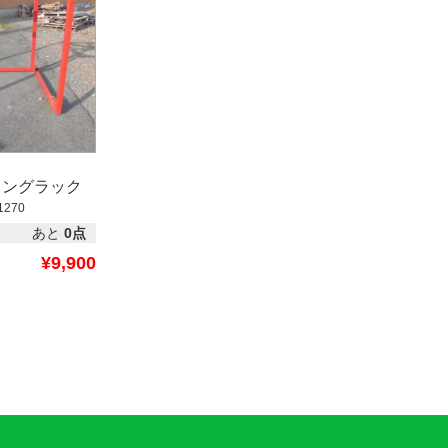
ィングラック
1270
あと
0点
¥9,900