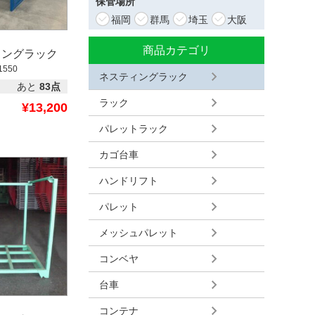
保管場所
福岡
群馬
埼玉
大阪
商品カテゴリ
ィングラック
1550
ネスティングラック
あと
83点
ラック
¥13,200
パレットラック
カゴ台車
ハンドリフト
パレット
メッシュパレット
コンベヤ
台車
コンテナ