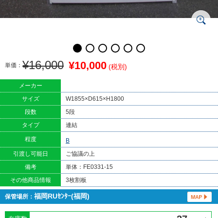
¥16,000
¥10,000
単価：
(税別)
メーカー
サイズ
W1855×D615×H1800
段数
5段
タイプ
連結
程度
B
引渡し可能日
ご協議の上
備考
単体：
FE0331-15
その他商品情報
3枚割板
福岡RUｾﾝﾀｰ(福岡)
保管場所：