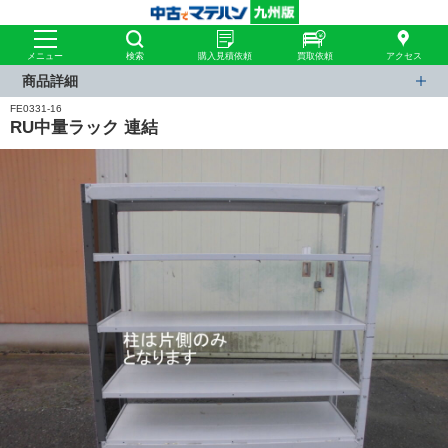
メニュー
検索
購入見積依頼
買取依頼
アクセス
商品詳細
FE0331-16
RU中量ラック 連結