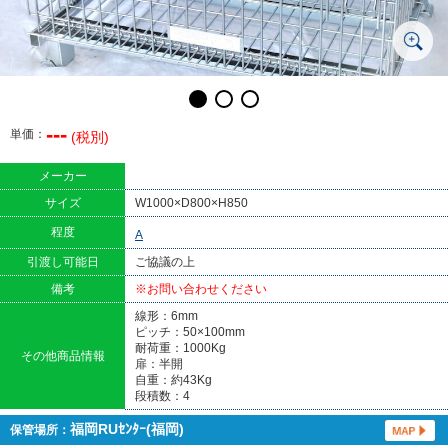
---
単価：
(税別)
メーカー
サイズ
W1000×D800×H850
程度
A
引渡し可能日
ご協議の上
備考
※お問い合わせください
線形：6mm
ピッチ：50×100mm
耐荷重：1000Kg
その他商品情報
扉：半開
自重：約43Kg
段積数：4
福岡RUｾﾝﾀｰ(福岡)
保管場所：