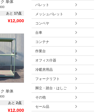
ク 単体
パレット
800
あと
17点
メッシュパレット
¥12,000
コンベヤ
台車
コンテナ
作業台
オフィス什器
冷暖房用品
フォークリフト
脚立・踏台・はしご
ク 単体
400
その他
あと
2点
セール品
¥12,000