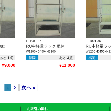
FE1001-37
FE1001-36
連結
RU中軽量ラック 単体
RU中軽量ラッ
W1200×D450×H2100
W1200×D450×H2
あと
1点
福岡
あと
3点
福岡
¥9,000
¥11,000
1
2
次へ »
お取引の流れ