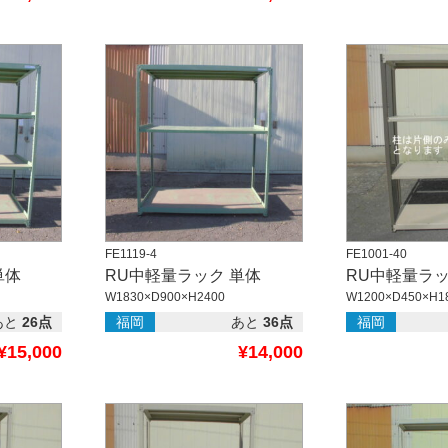
FE1119-4
FE1001-40
単体
RU中軽量ラック 単体
RU中軽量ラッ
W1830×D900×H2400
W1200×D450×H1
あと
26点
福岡
あと
36点
福岡
¥15,000
¥14,000