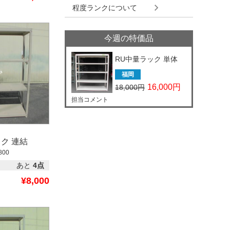
程度ランクについて
今週の特価品
RU中量ラック 単体
福岡
16,000円
18,000円
担当コメント
ク 連結
800
あと
4点
¥8,000