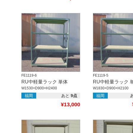
FE1119-6
FE1119-5
RU中軽量ラック 単体
RU中軽量ラック 
W1530×D900×H2400
W1830×D900×H2100
福岡
あと
9点
福岡
¥13,000