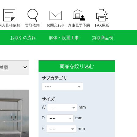
購入見積依頼
買取依頼
お問合わせ
倉庫見学予約
FAX用紙
お取引の流れ
解体・設置工事
買取商品例
商品を絞り込む
サブカテゴリ
サイズ
W
mm
D
mm
H
mm