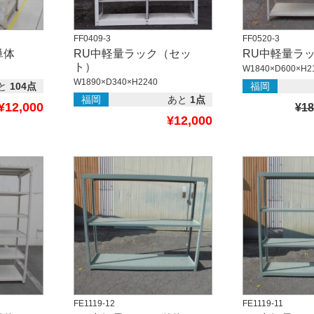
FF0409-3
FF0520-3
単体
RU中軽量ラック（セッ
RU中軽量ラッ
ト）
W1840×D600×H2
W1890×D340×H2240
と
104点
福岡
福岡
あと
1点
¥12,000
¥18
¥12,000
FE1119-12
FE1119-11