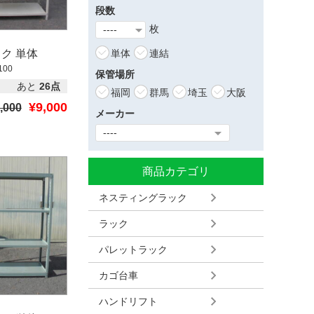
段数
枚
ク 単体
単体
連結
100
保管場所
あと
26点
福岡
群馬
埼玉
大阪
¥9,000
,000
メーカー
商品カテゴリ
ネスティングラック
ラック
パレットラック
カゴ台車
ハンドリフト