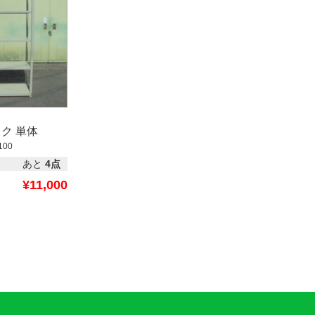
ク 単体
100
あと
4点
¥11,000