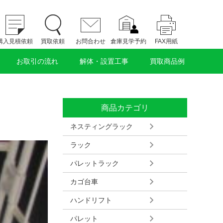
購入見積依頼
買取依頼
お問合わせ
倉庫見学予約
FAX用紙
お取引の流れ
解体・設置工事
買取商品例
商品カテゴリ
ネスティングラック
ラック
パレットラック
カゴ台車
ハンドリフト
パレット